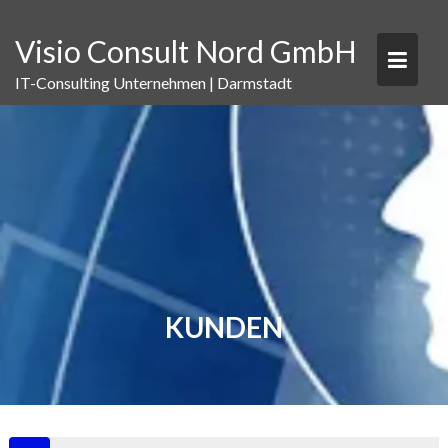
Skip
to
Visio Consult Nord GmbH
content
IT-Consulting Unternehmen | Darmstadt
KUNDEN